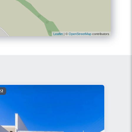
Leaflet
| ©
OpenStreetMap
contributors
22