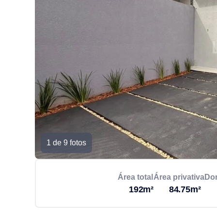
1 de 9 fotos
Área total
Área privativa
Dor
192m²
84.75m²