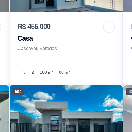
R$ 455.000
Casa
Cascavel, Veredas
3
2
180 m²
80 m²
504
4