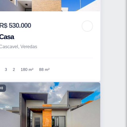
R$ 530.000
Casa
Cascavel, Veredas
3
2
180 m²
88 m²
00