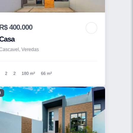
R$ 400.000
Casa
Cascavel, Veredas
2
2
180 m²
66 m²
8