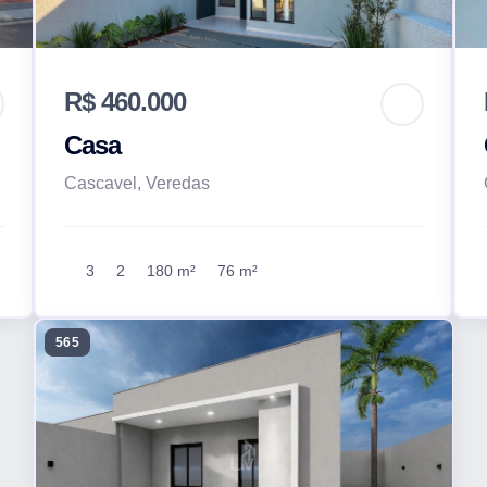
R$ 460.000
Casa
Cascavel, Veredas
3
2
180 m²
76 m²
565