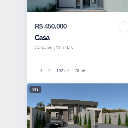
R$ 450.000
Casa
Cascavel, Veredas
3
2
192 m²
78 m²
582