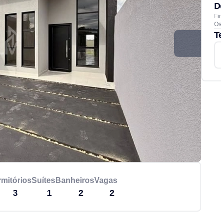
D
Fi
Os
T
mitórios
Suítes
Banheiros
Vagas
3
1
2
2