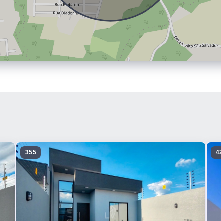
355
4