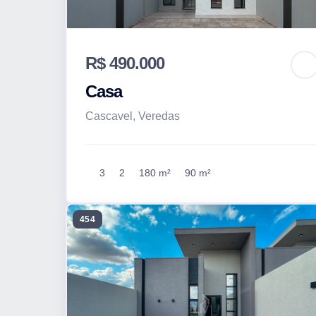
R$ 490.000
Casa
Cascavel, Veredas
3
2
180 m²
90 m²
454