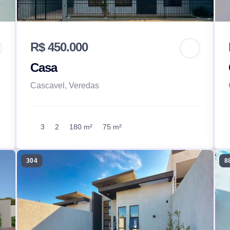
R$ 450.000
Casa
Cascavel, Veredas
3
2
180 m²
75 m²
304
8