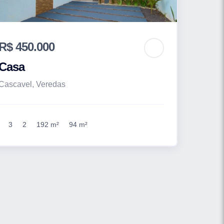
R$ 450.000
Casa
Cascavel, Veredas
3
2
192 m²
94 m²