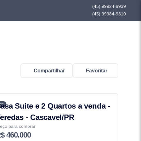
(45) 99924-9939
(45) 99984-9310
Compartilhar
Favoritar
asa Suite e 2 Quartos a venda -
23
eredas - Cascavel/PR
eço para comprar
$ 460.000