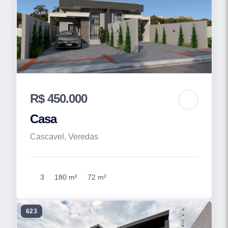
R$ 450.000
Casa
Cascavel, Veredas
3
180 m²
72 m²
623