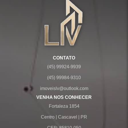
CONTATO
(45) 99924-9939
(45) 99984-9310
imoveislv@outlook.com
VENHA NOS CONHECER
Fortaleza 1854
Centro
|
Cascavel
|
PR
CEP: 85810-050