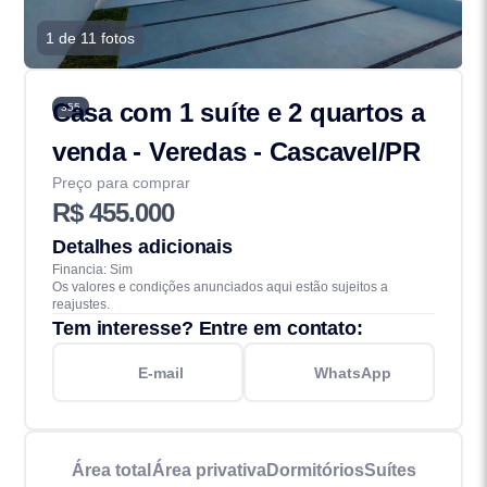
1 de 11 fotos
Casa com 1 suíte e 2 quartos a
355
venda - Veredas - Cascavel/PR
Preço para comprar
R$ 455.000
Detalhes adicionais
Financia: Sim
Os valores e condições anunciados aqui estão sujeitos a
reajustes.
Tem interesse? Entre em contato:
E-mail
WhatsApp
Área total
Área privativa
Dormitórios
Suítes