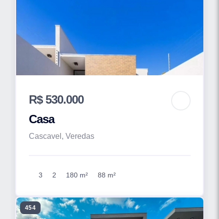
R$ 530.000
Casa
Cascavel, Veredas
3
2
180 m²
88 m²
454