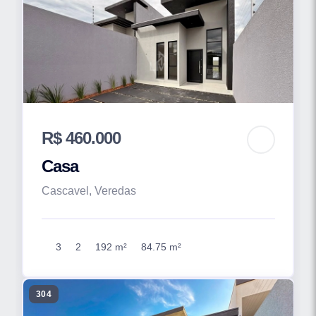
R$ 460.000
Casa
Cascavel, Veredas
3
2
192 m²
84.75 m²
304