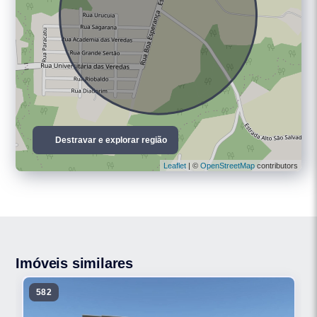
Destravar e explorar região
Leaflet
| ©
OpenStreetMap
contributors
Imóveis similares
582