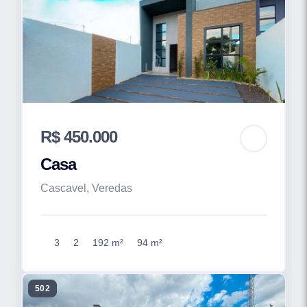
R$ 450.000
Casa
Cascavel, Veredas
3
2
192 m²
94 m²
502