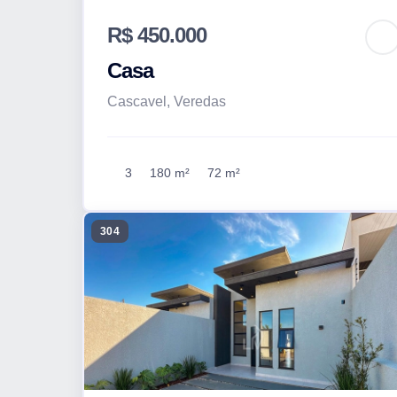
R$ 450.000
Casa
Cascavel, Veredas
3
180 m²
72 m²
304