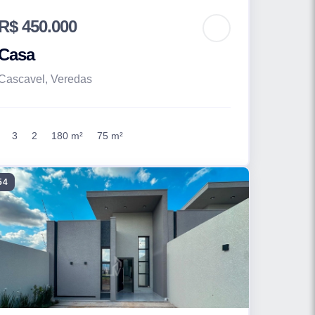
R$ 450.000
Casa
Cascavel, Veredas
3
2
180 m²
75 m²
54