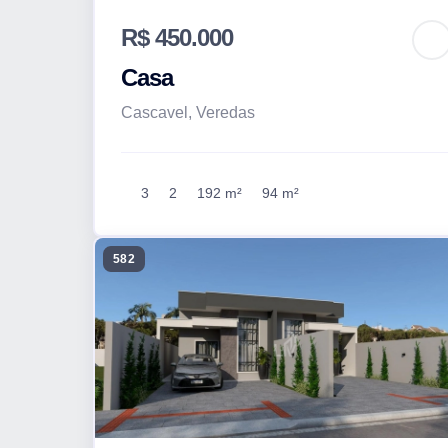
R$ 450.000
Casa
Cascavel, Veredas
3
2
192 m²
94 m²
582