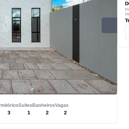
D
Fi
Os
T
mitórios
Suítes
Banheiros
Vagas
3
1
2
2