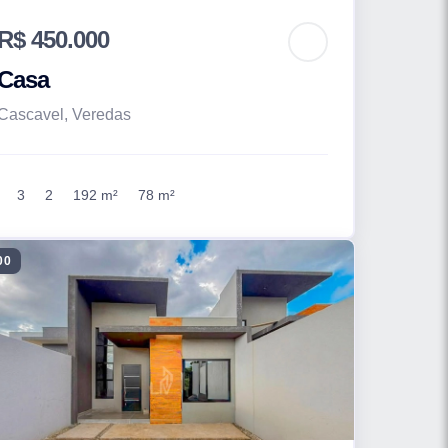
R$ 450.000
Casa
Cascavel, Veredas
3
2
192 m²
78 m²
00