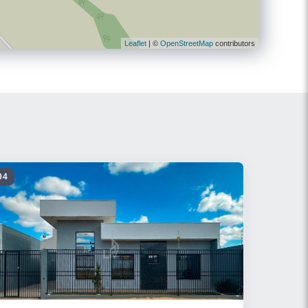
Leaflet
| ©
OpenStreetMap
contributors
04