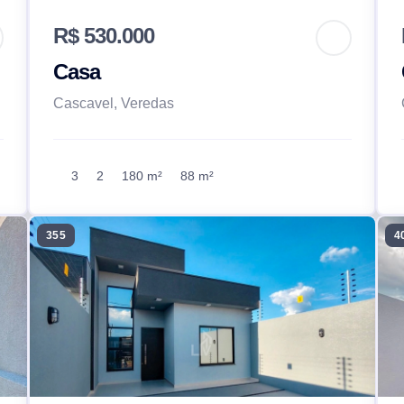
R$ 530.000
Casa
Cascavel, Veredas
3
2
180 m²
88 m²
355
4