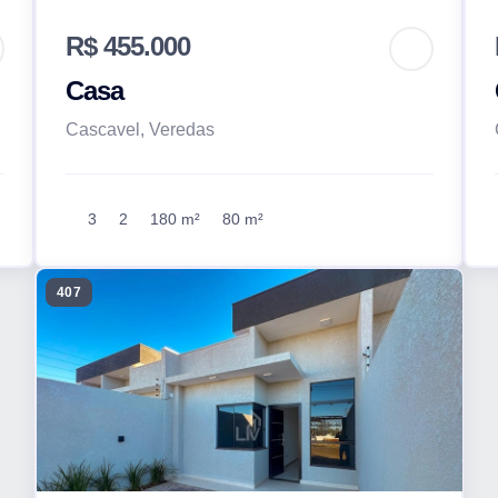
R$ 455.000
Casa
Cascavel, Veredas
3
2
180 m²
80 m²
407