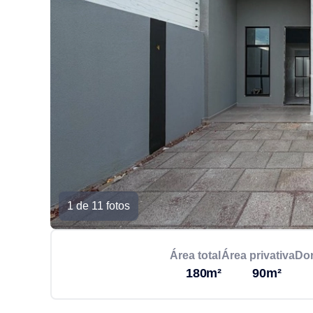
1 de 11 fotos
Área total
Área privativa
Dor
180m²
90m²