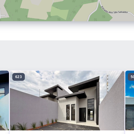
623
5