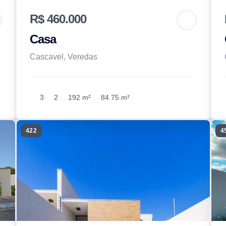
R$ 460.000
Casa
Cascavel, Veredas
3
2
192 m²
84.75 m²
422
4