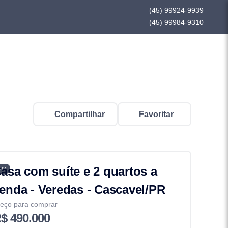
(45) 99924-9939
(45) 99984-9310
Compartilhar
Favoritar
asa com suíte e 2 quartos a
02
enda - Veredas - Cascavel/PR
eço para comprar
$ 490.000