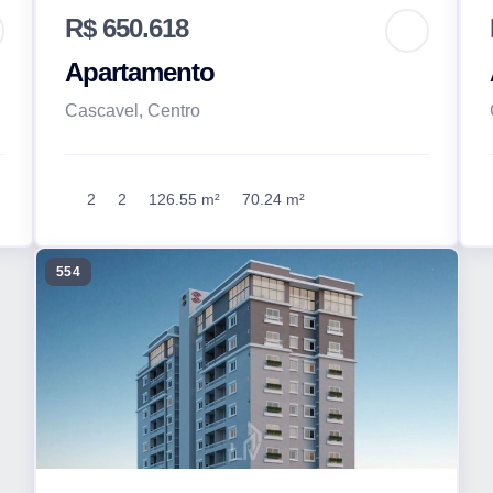
R$ 650.618
Apartamento
Cascavel, Centro
2
2
126.55 m²
70.24 m²
554