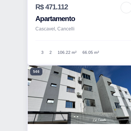
R$ 471.112
Apartamento
Cascavel, Cancelli
3
2
106.22 m²
66.05 m²
546