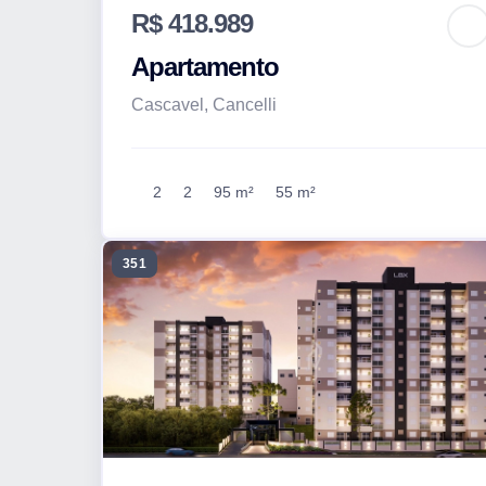
R$ 418.989
Apartamento
Cascavel, Cancelli
2
2
95 m²
55 m²
351