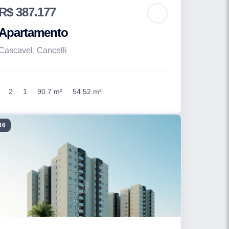
R$ 387.177
Apartamento
Cascavel, Cancelli
2
1
90.7 m²
54.52 m²
36