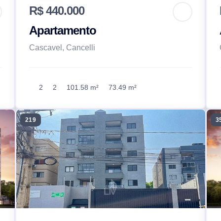
R$ 440.000
Apartamento
Cascavel, Cancelli
2
2
101.58 m²
73.49 m²
219
3