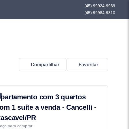
(45) 99924-9939
(45) 99984-9310
Compartilhar
Favoritar
partamento com 3 quartos
om 1 suíte a venda - Cancelli -
ascavel/PR
eço para comprar