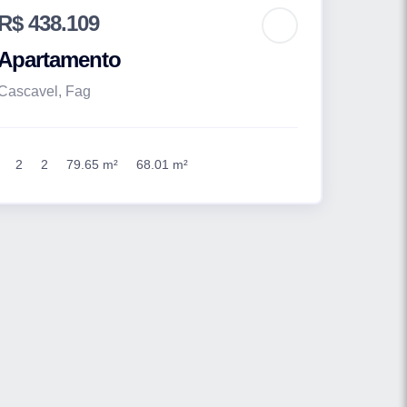
R$ 438.109
Apartamento
Cascavel, Fag
2
2
79.65 m²
68.01 m²