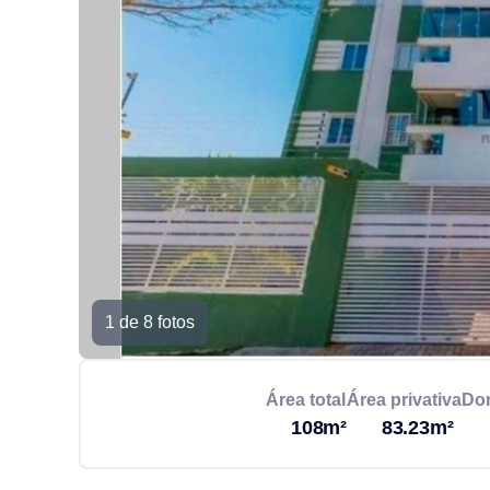
1 de 8 fotos
Área total
Área privativa
Dor
108m²
83.23m²