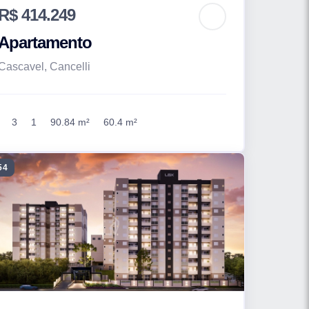
R$ 414.249
Apartamento
Cascavel, Cancelli
3
1
90.84 m²
60.4 m²
54