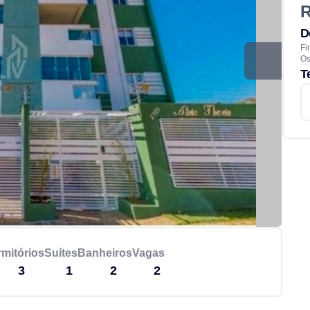
R
D
Fi
Os
T
mitórios
Suítes
Banheiros
Vagas
3
1
2
2