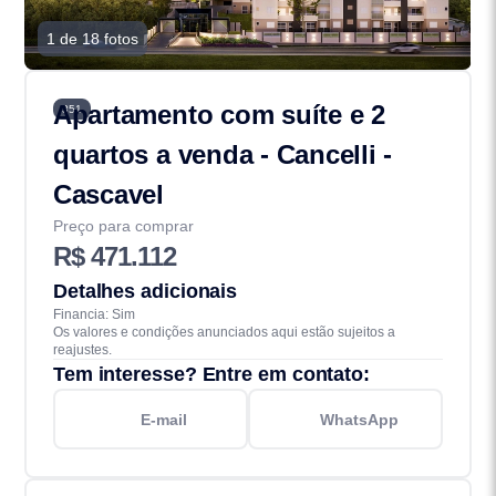
1 de 18 fotos
Apartamento com suíte e 2
351
quartos a venda - Cancelli -
Cascavel
Preço para comprar
R$ 471.112
Detalhes adicionais
Financia: Sim
Os valores e condições anunciados aqui estão sujeitos a
reajustes.
Tem interesse? Entre em contato:
E-mail
WhatsApp