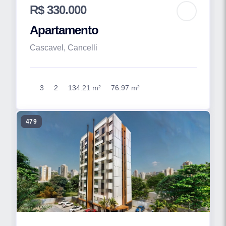
R$ 330.000
Apartamento
Cascavel, Cancelli
3
2
134.21 m²
76.97 m²
479