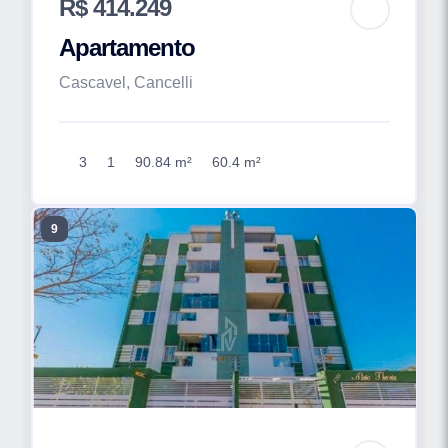
R$ 414.249
Apartamento
Cascavel, Cancelli
3
1
90.84 m²
60.4 m²
9