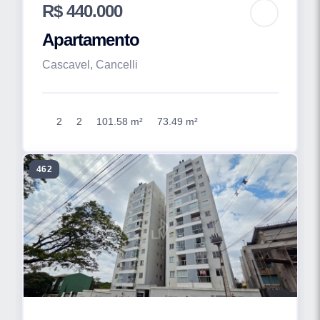
R$ 440.000
Apartamento
Cascavel, Cancelli
2
2
101.58 m²
73.49 m²
462