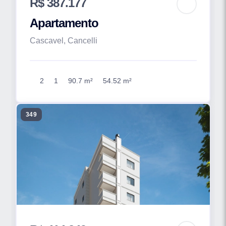
R$ 387.177
Apartamento
Cascavel, Cancelli
2
1
90.7 m²
54.52 m²
349