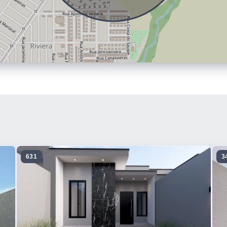
631
3