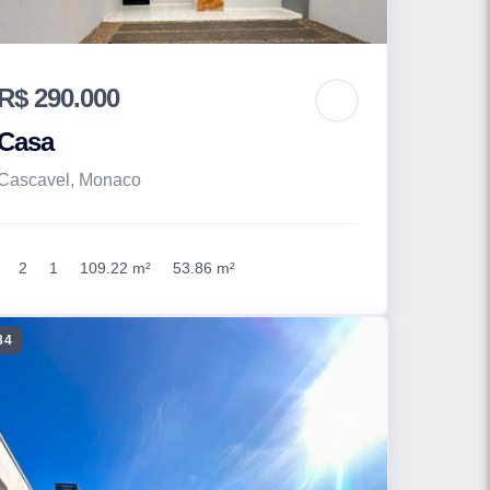
R$ 290.000
Casa
Cascavel, Monaco
2
1
109.22 m²
53.86 m²
84