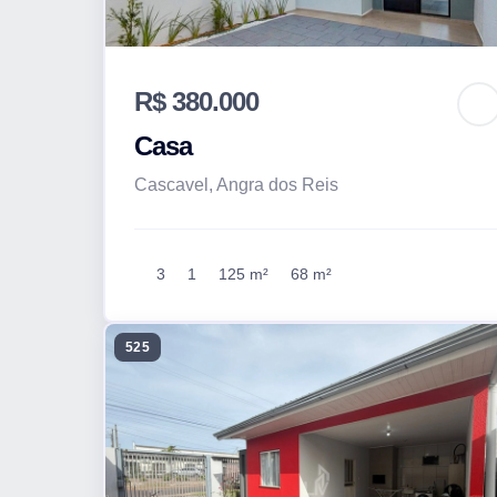
R$ 380.000
Casa
Cascavel, Angra dos Reis
3
1
125 m²
68 m²
525