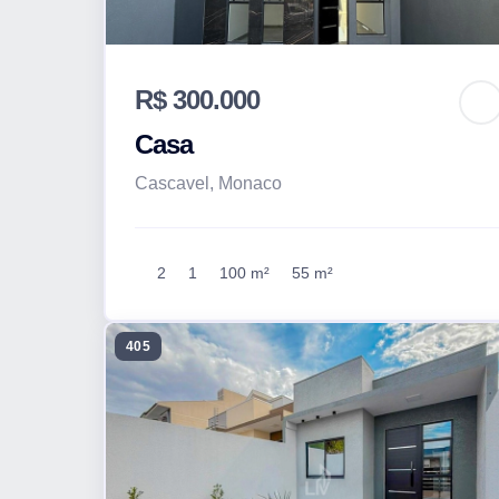
R$ 300.000
Casa
Cascavel, Monaco
2
1
100 m²
55 m²
405