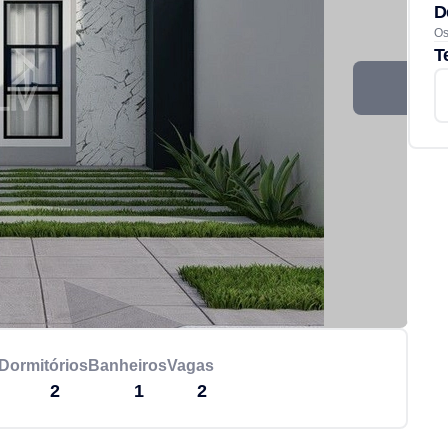
D
Os
T
Dormitórios
Banheiros
Vagas
2
1
2