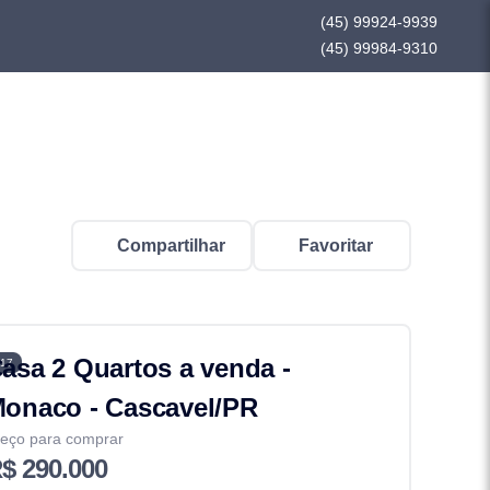
(45) 99924-9939
(45) 99984-9310
Compartilhar
Favoritar
asa 2 Quartos a venda -
17
onaco - Cascavel/PR
eço para comprar
$ 290.000