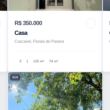
R$ 350.000
Casa
Cascavel, Florais do Parana
3
1
125 m²
74 m²
619