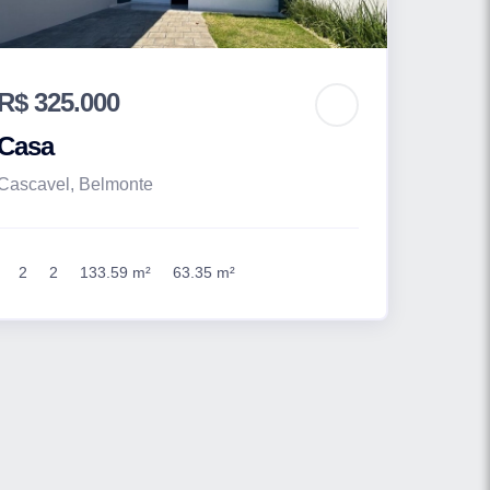
R$ 325.000
Casa
Cascavel, Belmonte
2
2
133.59 m²
63.35 m²