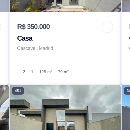
R$ 350.000
Casa
Cascavel, Madrid
2
1
125 m²
70 m²
451
3