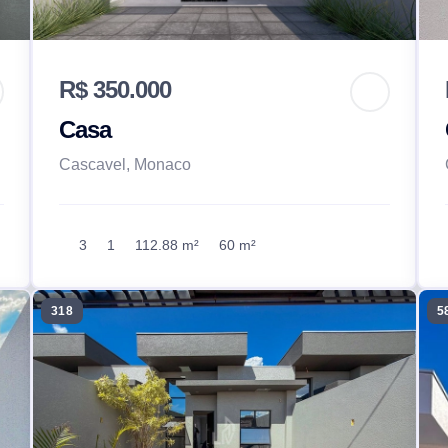
R$ 350.000
Casa
Cascavel, Monaco
3
1
112.88 m²
60 m²
318
5