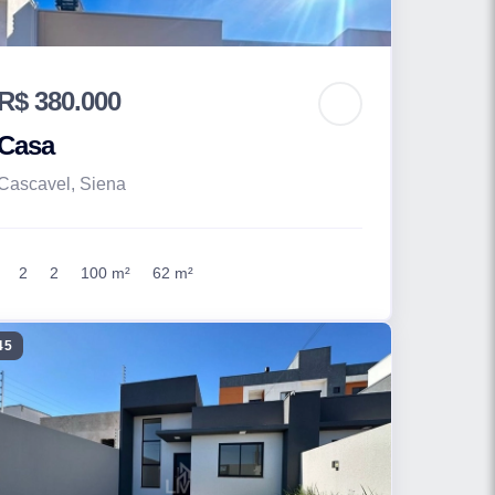
R$ 380.000
Casa
Cascavel, Siena
2
2
100 m²
62 m²
45