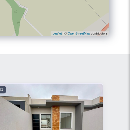
Leaflet
| ©
OpenStreetMap
contributors
41