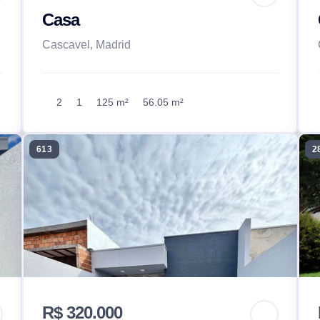
Casa
Cascavel, Madrid
2
1
125 m²
56.05 m²
613
2
R$ 320.000