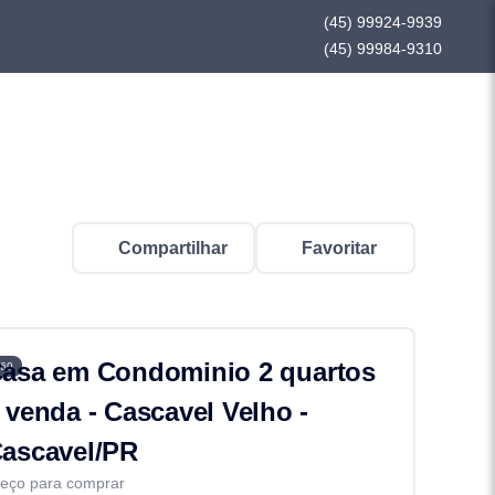
(45) 99924-9939
(45) 99984-9310
Compartilhar
Favoritar
asa em Condominio 2 quartos
60
 venda - Cascavel Velho -
ascavel/PR
eço para comprar