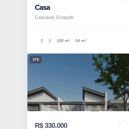
Casa
Cascavel, Ecopark
2
1
100 m²
54 m²
379
R$ 330.000