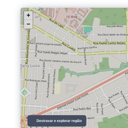
+
−
Destravar e explorar região