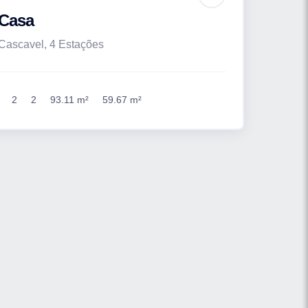
Casa
Cascavel, 4 Estações
2
2
93.11 m²
59.67 m²