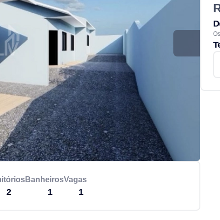
R
D
Os
T
itórios
Banheiros
Vagas
2
1
1