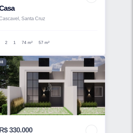
Casa
Cascavel, Santa Cruz
2
1
74 m²
57 m²
88
R$ 330.000