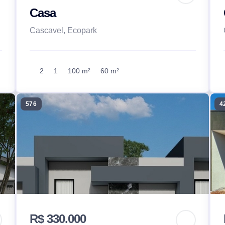
Casa
Cascavel, Ecopark
2
1
100 m²
60 m²
576
4
R$ 330.000