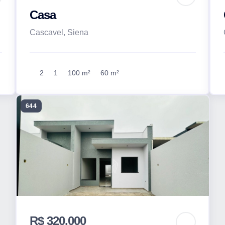
Casa
Cascavel, Siena
2
1
100 m²
60 m²
644
R$ 320.000