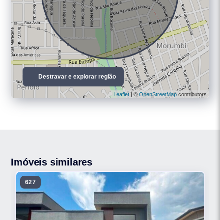
Destravar e explorar região
Leaflet
| ©
OpenStreetMap
contributors
Imóveis similares
627