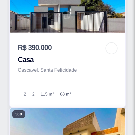
R$ 390.000
Casa
Cascavel, Santa Felicidade
2
2
115 m²
68 m²
569