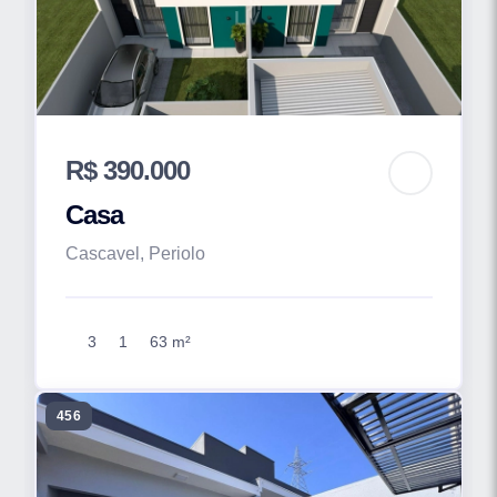
R$ 390.000
Casa
Cascavel, Periolo
3
1
63 m²
456