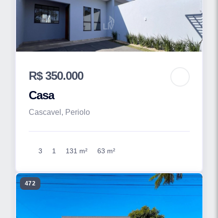
R$ 350.000
Casa
Cascavel, Periolo
3
1
131 m²
63 m²
472