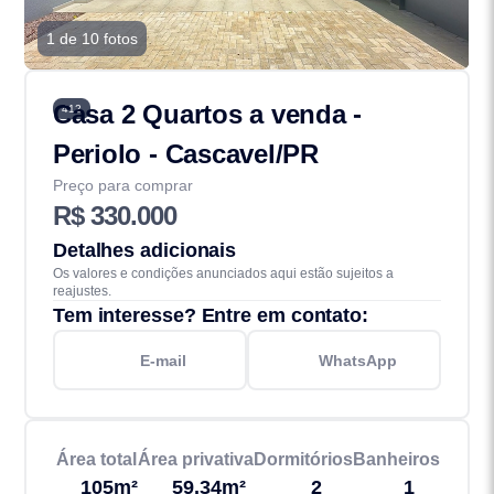
1 de 10 fotos
Casa 2 Quartos a venda -
412
Periolo - Cascavel/PR
Preço para comprar
R$ 330.000
Detalhes adicionais
Os valores e condições anunciados aqui estão sujeitos a
reajustes.
Tem interesse? Entre em contato:
E-mail
WhatsApp
Área total
Área privativa
Dormitórios
Banheiros
105m²
59.34m²
2
1