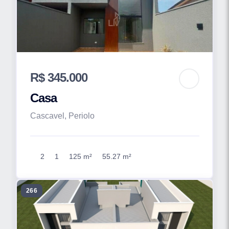
R$ 345.000
Casa
Cascavel, Periolo
2
1
125 m²
55.27 m²
266