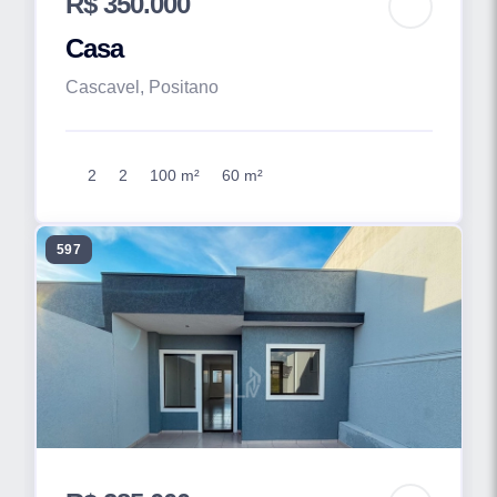
R$ 350.000
Casa
Cascavel, Positano
2
2
100 m²
60 m²
597