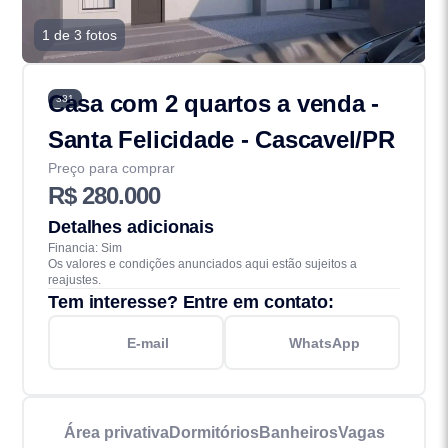
1 de 3 fotos
Casa com 2 quartos a venda -
381
Santa Felicidade - Cascavel/PR
Preço para comprar
R$ 280.000
Detalhes adicionais
Financia: Sim
Os valores e condições anunciados aqui estão sujeitos a
reajustes.
Tem interesse? Entre em contato:
E-mail
WhatsApp
Área privativa
Dormitórios
Banheiros
Vagas