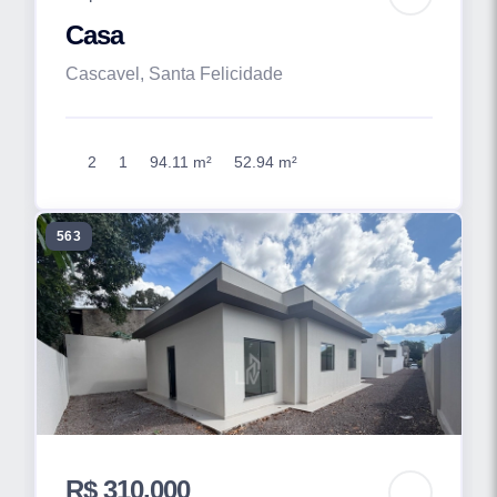
Casa
Cascavel, Santa Felicidade
2
1
94.11 m²
52.94 m²
563
R$ 310.000