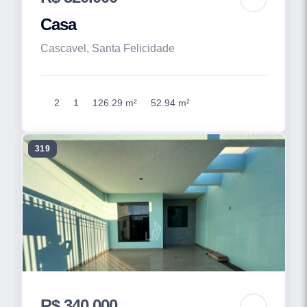
Casa
Cascavel, Santa Felicidade
2
1
126.29 m²
52.94 m²
319
R$ 340.000