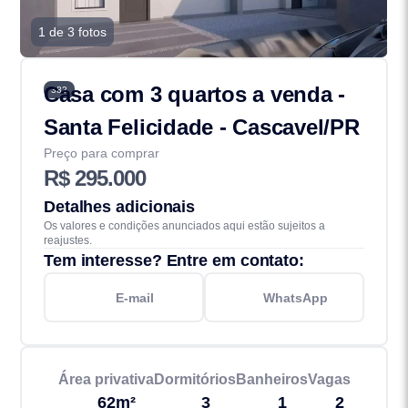
1 de 3 fotos
Casa com 3 quartos a venda -
382
Santa Felicidade - Cascavel/PR
Preço para comprar
R$ 295.000
Detalhes adicionais
Os valores e condições anunciados aqui estão sujeitos a
reajustes.
Tem interesse? Entre em contato:
E-mail
WhatsApp
Área privativa
Dormitórios
Banheiros
Vagas
62m²
3
1
2