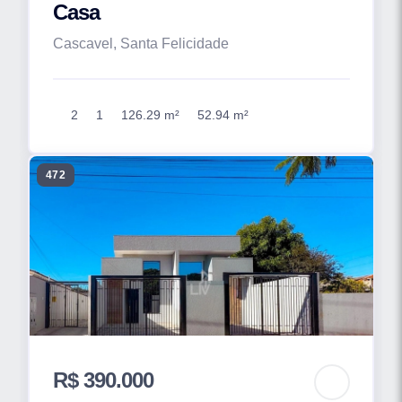
Casa
Cascavel, Santa Felicidade
2
1
126.29 m²
52.94 m²
472
R$ 390.000