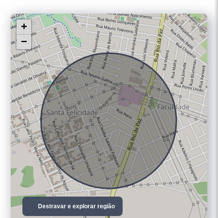
+
−
Destravar e explorar região