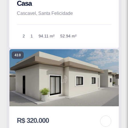
Casa
Cascavel, Santa Felicidade
2
1
94.11 m²
52.94 m²
410
R$ 320.000