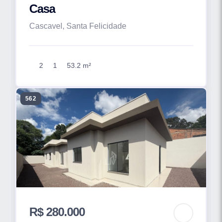
Casa
Cascavel, Santa Felicidade
2
1
53.2 m²
562
R$ 280.000