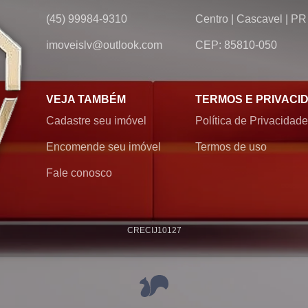
(45) 99984-9310
Centro
|
Cascavel
|
PR
imoveislv@outlook.com
CEP: 85810-050
VEJA TAMBÉM
TERMOS E PRIVACI
Cadastre seu imóvel
Política de Privacidade
Encomende seu imóvel
Termos de uso
Fale conosco
CRECI
J10127