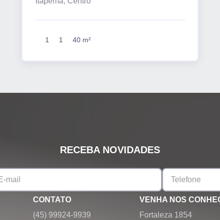
Itapema, Centro
1
1
40 m²
RECEBA NOVIDADES
CONTATO
VENHA NOS CONHE
(45) 99924-9939
Fortaleza 1854