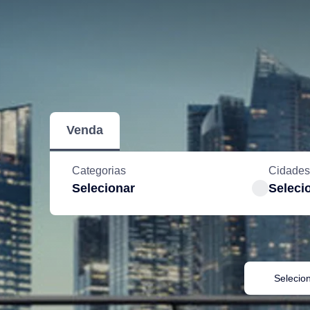
Venda
Categorias
Cidades
Selecionar
Seleci
Selecio