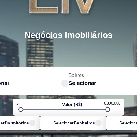
Negócios Imobiliários
Bairros
onar
Selecionar
0
6.800.000
Valor (R$)
nar
Dormitórios
Selecionar
Banheiros
Selecion