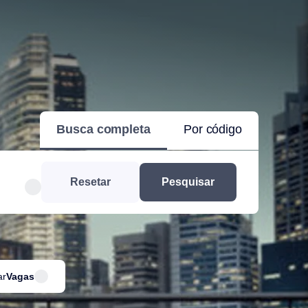
Busca completa
Por código
Resetar
Pesquisar
ar
Vagas