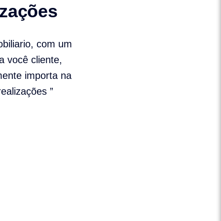
izações
biliario, com um
a você cliente,
mente importa na
ealizações ”