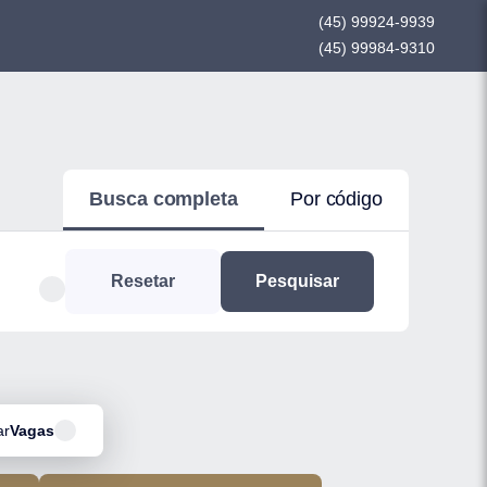
(45) 99924-9939
(45) 99984-9310
Busca completa
Por código
Resetar
Pesquisar
ar
Vagas