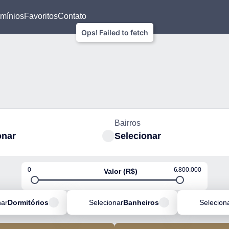
mínios
Favoritos
Contato
Bairros
onar
Selecionar
0
6.800.000
Valor (R$)
nar
Dormitórios
Selecionar
Banheiros
Selecion