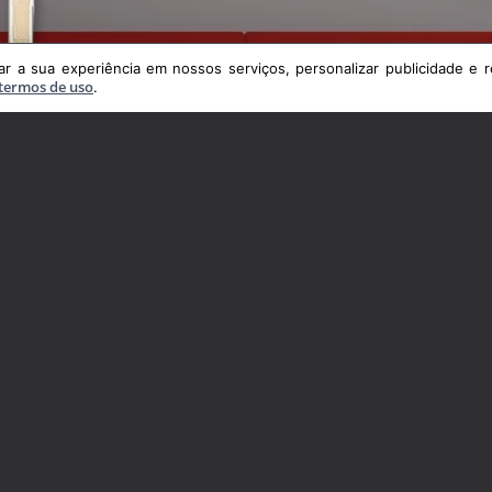
VEJA TAMBÉM
TERMOS E PRIVACI
 a sua experiência em nossos serviços, personalizar publicidade e r
termos de uso
.
Cadastre seu imóvel
Política de Privacidade
Encomende seu imóvel
Termos de uso
Fale conosco
CRECI
J10127
© Desenvolvido pela
agil.net
a experiência em nossos serviços, personalizar publicidade e recomendar conteúdo
política de privacidade
e
termos de uso