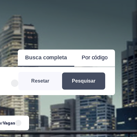
Busca completa
Por código
Resetar
Pesquisar
ar
Vagas