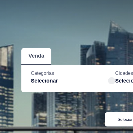
Venda
Categorias
Cidades
Selecionar
Seleci
Selecio