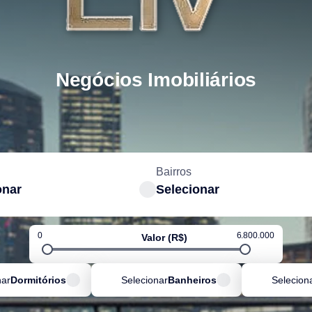
Negócios Imobiliários
Bairros
onar
Selecionar
0
6.800.000
Valor (R$)
nar
Dormitórios
Selecionar
Banheiros
Selecion