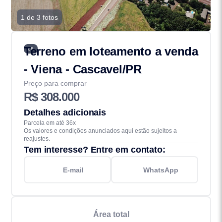
1 de 3 fotos
Terreno em loteamento a venda
68
- Viena - Cascavel/PR
Preço para comprar
R$ 308.000
Detalhes adicionais
Parcela em até 36x
Os valores e condições anunciados aqui estão sujeitos a
reajustes.
Tem interesse? Entre em contato:
E-mail
WhatsApp
Área total