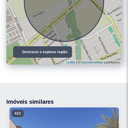
Destravar e explorar região
Leaflet
| ©
OpenStreetMap
contributors
Imóveis similares
432