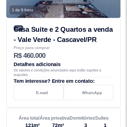
1 de 9 fotos
Casa Suite e 2 Quartos a venda
628
- Vale Verde - Cascavel/PR
Preço para comprar
R$ 460.000
Detalhes adicionais
Os valores e condições anunciados aqui estão sujeitos a
reajustes.
Tem interesse? Entre em contato:
E-mail
WhatsApp
Área total
Área privativa
Dormitórios
Suítes
121m²
72m²
3
1