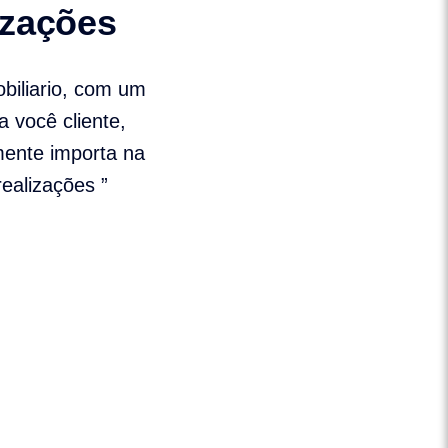
izações
biliario, com um
a você cliente,
mente importa na
ealizações ”