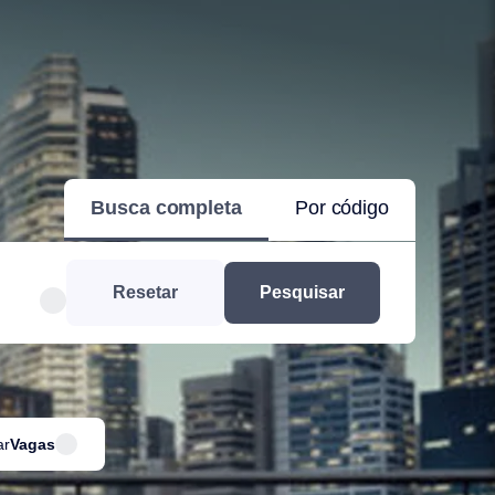
Busca completa
Por código
Resetar
Pesquisar
ar
Vagas