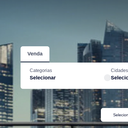
Venda
Categorias
Cidades
Selecionar
Seleci
Selecio