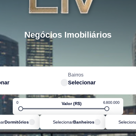
Negócios Imobiliários
Bairros
onar
Selecionar
0
6.800.000
Valor (R$)
nar
Dormitórios
Selecionar
Banheiros
Selecion