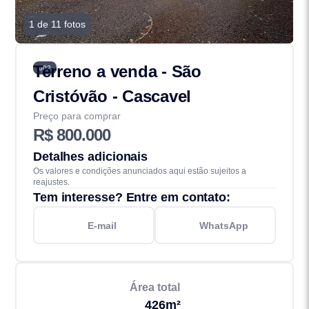
1 de 11 fotos
Terreno a venda - São
602
Cristóvão - Cascavel
Preço para comprar
R$ 800.000
Detalhes adicionais
Os valores e condições anunciados aqui estão sujeitos a
reajustes.
Tem interesse? Entre em contato:
E-mail
WhatsApp
Área total
426m²