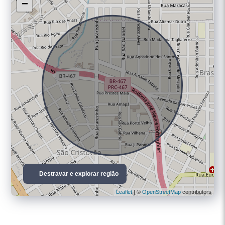
−
Destravar e explorar região
Leaflet
| ©
OpenStreetMap
contributors