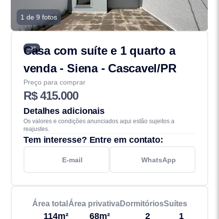
1 de 9 fotos
Casa com suíte e 1 quarto a
538
venda - Siena - Cascavel/PR
Preço para comprar
R$ 415.000
Detalhes adicionais
Os valores e condições anunciados aqui estão sujeitos a
reajustes.
Tem interesse? Entre em contato:
E-mail
WhatsApp
Área total
Área privativa
Dormitórios
Suítes
114m²
68m²
2
1