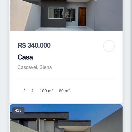
R$ 340.000
Casa
Cascavel, Siena
2
1
100 m²
60 m²
415