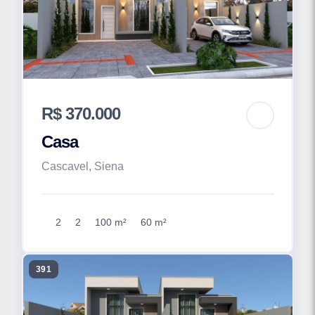
R$ 370.000
Casa
Cascavel, Siena
2
2
100 m²
60 m²
391