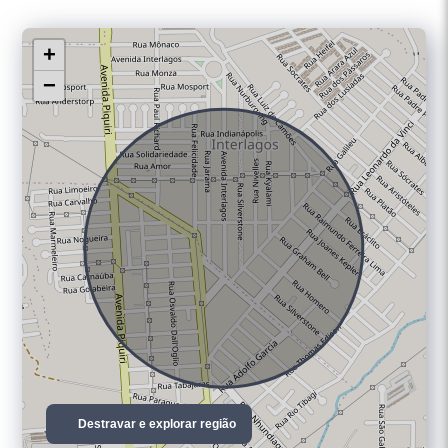
+
−
Destravar e explorar região