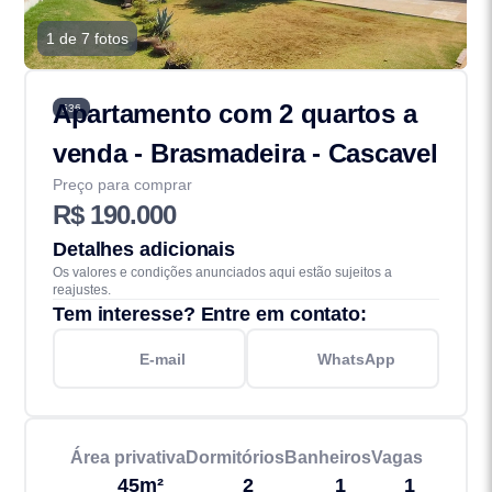
1 de 7 fotos
Apartamento com 2 quartos a
536
venda - Brasmadeira - Cascavel
Preço para comprar
R$ 190.000
Detalhes adicionais
Os valores e condições anunciados aqui estão sujeitos a
reajustes.
Tem interesse? Entre em contato:
E-mail
WhatsApp
Área privativa
Dormitórios
Banheiros
Vagas
45m²
2
1
1