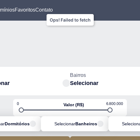
mínios
Favoritos
Contato
Bairros
onar
Selecionar
0
6.800.000
Valor (R$)
nar
Dormitórios
Selecionar
Banheiros
Selecion