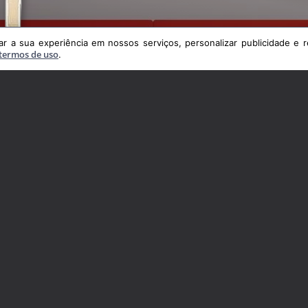
VEJA TAMBÉM
TERMOS E PRIVACI
 a sua experiência em nossos serviços, personalizar publicidade e r
termos de uso
.
Cadastre seu imóvel
Política de Privacidade
Encomende seu imóvel
Termos de uso
Fale conosco
CRECI
J10127
© Desenvolvido pela
agil.net
a experiência em nossos serviços, personalizar publicidade e recomendar conteúdo
política de privacidade
e
termos de uso