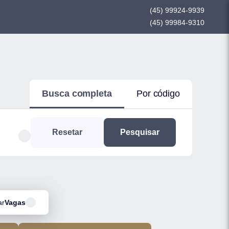
(45) 99924-9939
(45) 99984-9310
Busca completa
Por código
Resetar
Pesquisar
ar
Vagas