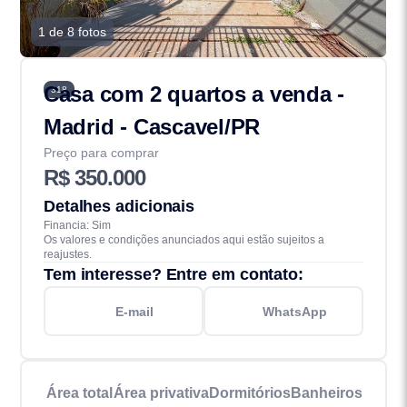
1 de 8 fotos
Casa com 2 quartos a venda -
318
Madrid - Cascavel/PR
Preço para comprar
R$ 350.000
Detalhes adicionais
Financia: Sim
Os valores e condições anunciados aqui estão sujeitos a
reajustes.
Tem interesse? Entre em contato:
E-mail
WhatsApp
Área total
Área privativa
Dormitórios
Banheiros