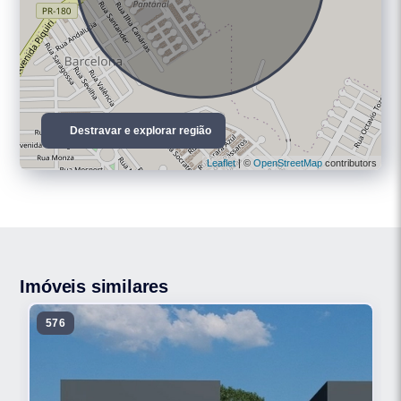
Destravar e explorar região
Leaflet
| ©
OpenStreetMap
contributors
Imóveis similares
576