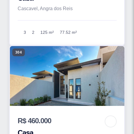
Cascavel, Angra dos Reis
3
2
125 m²
77.52 m²
304
R$ 460.000
Casa