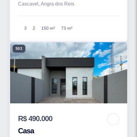
Cascavel, Angra dos Reis
3
2
150 m²
73 m²
502
R$ 490.000
Casa