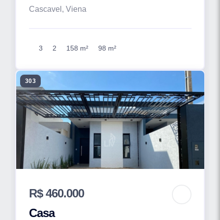
Cascavel, Viena
3
2
158 m²
98 m²
303
R$ 460.000
Casa