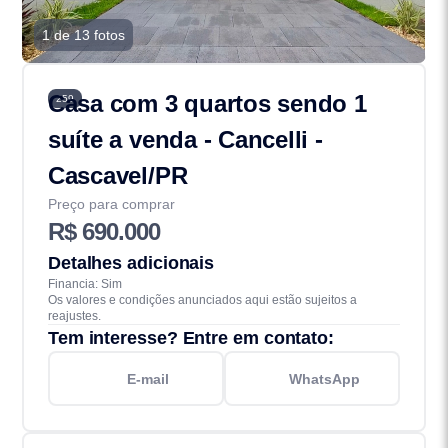
1 de 13 fotos
Casa com 3 quartos sendo 1
259
suíte a venda - Cancelli -
Cascavel/PR
Preço para comprar
R$ 690.000
Detalhes adicionais
Financia: Sim
Os valores e condições anunciados aqui estão sujeitos a
reajustes.
Tem interesse? Entre em contato:
E-mail
WhatsApp