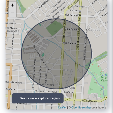
+
−
Destravar e explorar região
Leaflet
| ©
OpenStreetMap
contributors