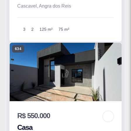
Cascavel, Angra dos Reis
3
2
125 m²
75 m²
634
R$ 550.000
Casa