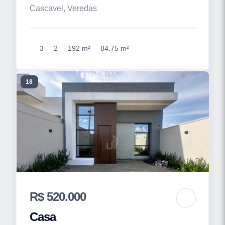
Cascavel, Veredas
3
2
192 m²
84.75 m²
18
R$ 520.000
Casa