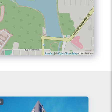
Leaflet
| ©
OpenStreetMap
contributors
2