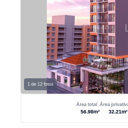
1 de 12 fotos
Área total
Área privativ
56.98m²
32.21m²