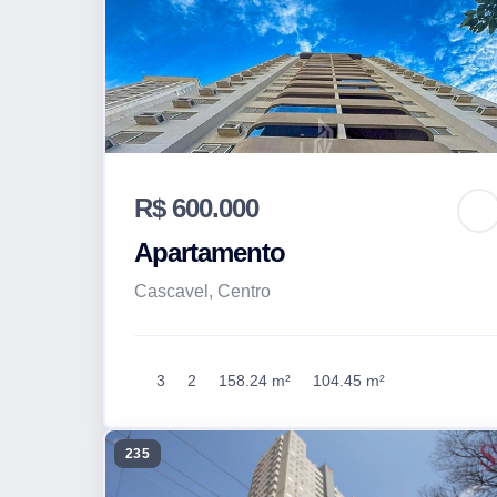
R$ 600.000
Apartamento
Cascavel, Centro
3
2
158.24 m²
104.45 m²
235