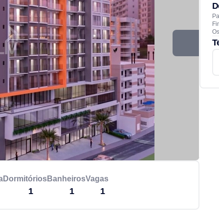
D
Pa
Fi
Os
T
a
Dormitórios
Banheiros
Vagas
1
1
1