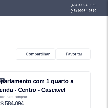
(45) 99924-9939
(45) 99984-9310
Compartilhar
Favoritar
partamento com 1 quarto a
40
enda - Centro - Cascavel
eço para comprar
$ 584.094