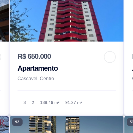
R$ 650.000
Apartamento
Cascavel, Centro
3
2
138.46 m²
91.27 m²
92
5