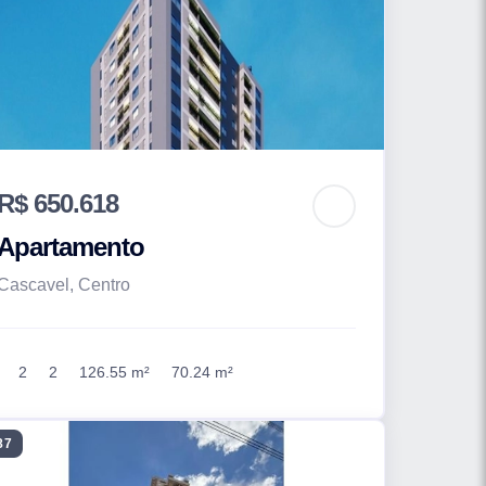
R$ 650.618
Apartamento
Cascavel, Centro
2
2
126.55 m²
70.24 m²
87