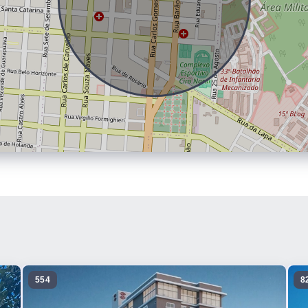
554
8