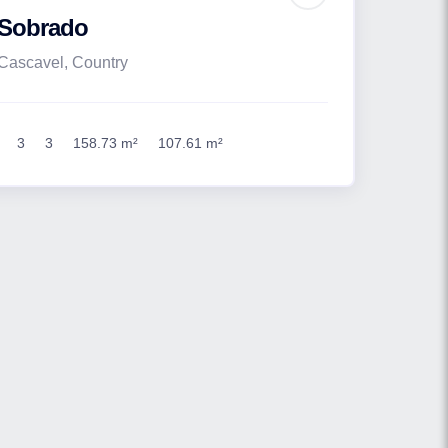
Sobrado
Cascavel, Country
3
3
158.73 m²
107.61 m²