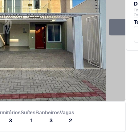
D
Fi
Os
T
rmitórios
Suítes
Banheiros
Vagas
3
1
3
2