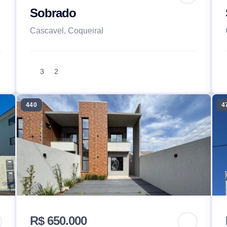
Sobrado
Cascavel, Coqueiral
3
2
440
4
R$ 650.000