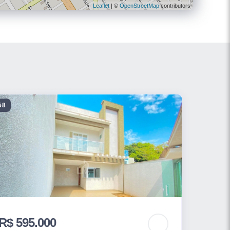
Leaflet
| ©
OpenStreetMap
contributors
58
R$ 595.000