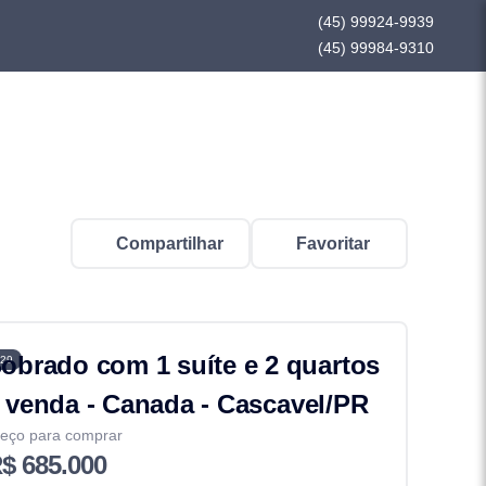
(45) 99924-9939
(45) 99984-9310
Compartilhar
Favoritar
obrado com 1 suíte e 2 quartos
29
 venda - Canada - Cascavel/PR
eço para comprar
$ 685.000