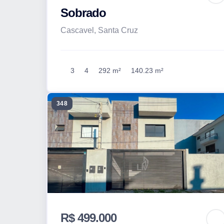
Sobrado
Cascavel, Santa Cruz
3
4
292 m²
140.23 m²
348
R$ 499.000