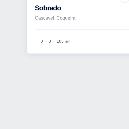
Sobrado
Cascavel, Coqueiral
3
3
105 m²