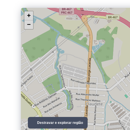
+
−
Destravar e explorar região