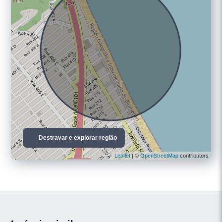
Destravar e explorar região
Leaflet
| ©
OpenStreetMap
contributors