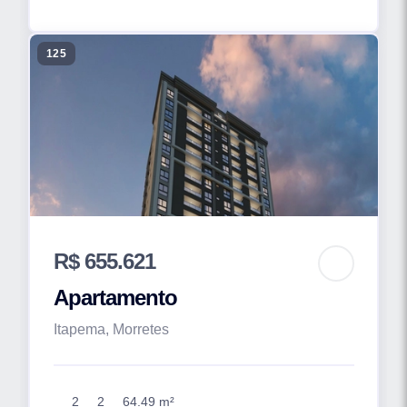
125
R$ 655.621
Apartamento
Itapema, Morretes
2
2
64.49 m²