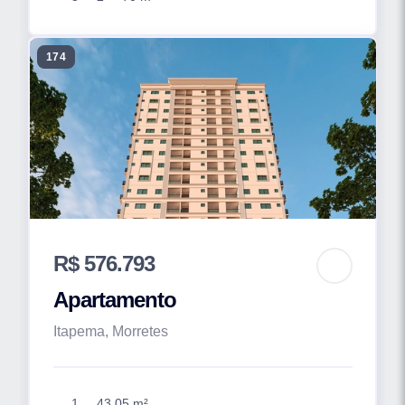
174
R$ 576.793
Apartamento
Itapema, Morretes
1
43.05 m²