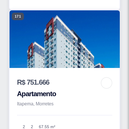
171
R$ 751.666
Apartamento
Itapema, Morretes
2
2
67.55 m²