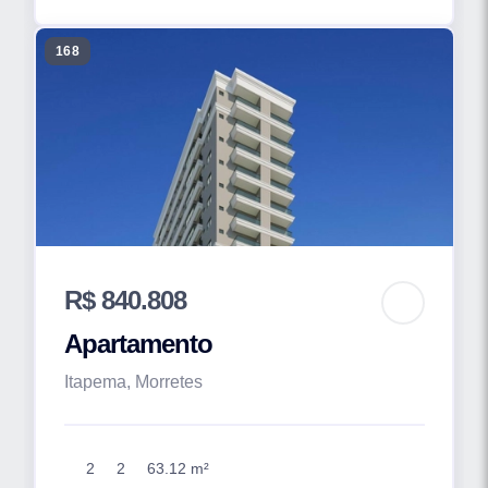
168
R$ 840.808
Apartamento
Itapema, Morretes
2
2
63.12 m²