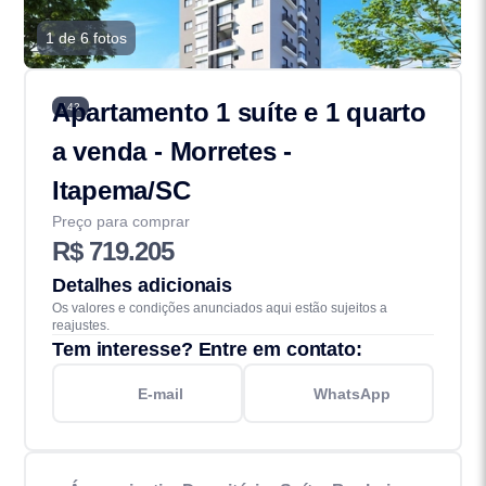
1 de 6 fotos
Apartamento 1 suíte e 1 quarto
142
a venda - Morretes -
Itapema/SC
Preço para comprar
R$ 719.205
Detalhes adicionais
Os valores e condições anunciados aqui estão sujeitos a
reajustes.
Tem interesse? Entre em contato:
E-mail
WhatsApp