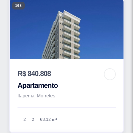
168
R$ 840.808
Apartamento
Itapema, Morretes
2
2
63.12 m²