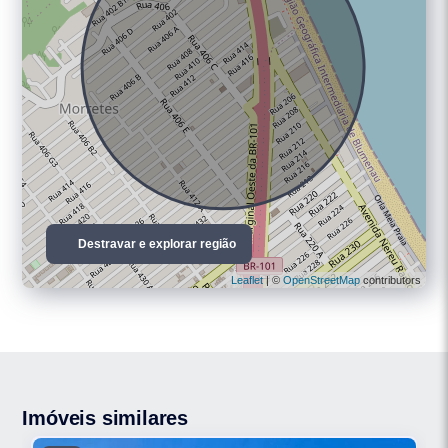
Destravar e explorar região
Leaflet
| ©
OpenStreetMap
contributors
Imóveis similares