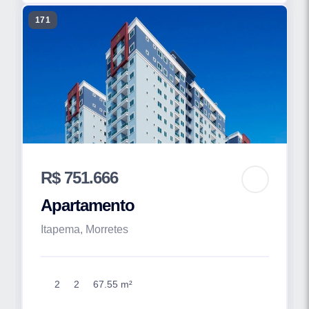
171
R$ 751.666
Apartamento
Itapema, Morretes
2
2
67.55 m²