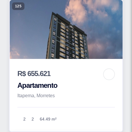
125
R$ 655.621
Apartamento
Itapema, Morretes
2
2
64.49 m²