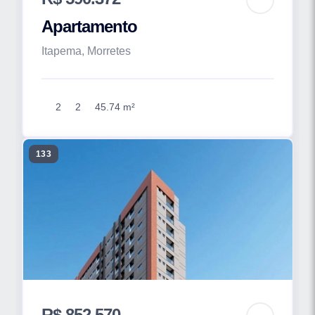
Apartamento
Itapema, Morretes
2
2
45.74 m²
133
R$ 852.570