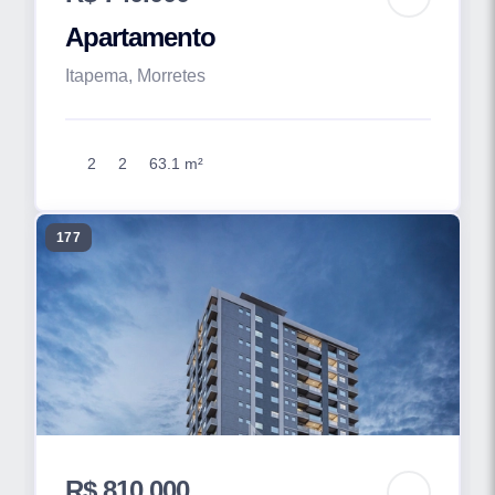
Apartamento
Itapema, Morretes
2
2
63.1 m²
177
R$ 810.000