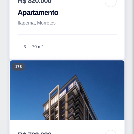
R$ 820.000
Apartamento
Itapema, Morretes
3
70 m²
178