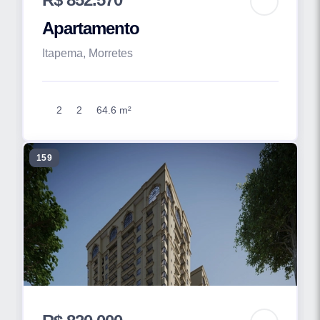
Apartamento
Itapema, Morretes
2
2
64.6 m²
159