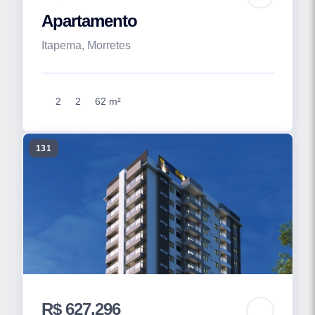
Apartamento
Itapema, Morretes
2
2
62 m²
131
R$ 627.296