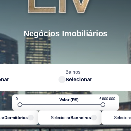
Negócios Imobiliários
Bairros
onar
Selecionar
0
6.800.000
Valor (R$)
nar
Dormitórios
Selecionar
Banheiros
Selecion