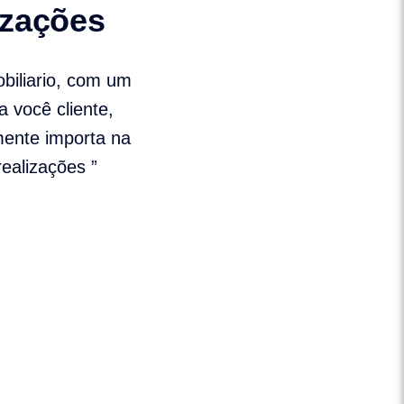
izações
biliario, com um
a você cliente,
mente importa na
ealizações ”