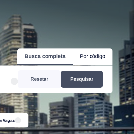
Busca completa
Por código
Resetar
Pesquisar
ar
Vagas