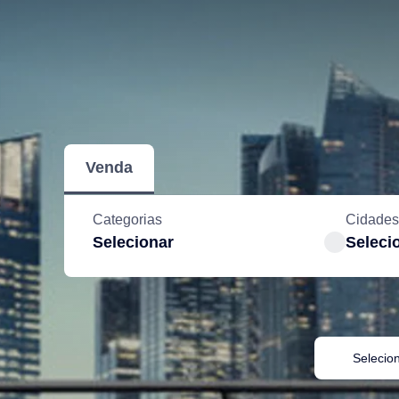
Venda
Categorias
Cidades
Selecionar
Seleci
Selecio