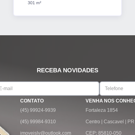
301 m²
RECEBA NOVIDADES
CONTATO
VENHA NOS CONHE
(45) 99924-9939
Fortaleza 1854
(45) 99984-9310
Centro
|
Cascavel
|
PR
imoveislv@outlook.com
CEP: 85810-050