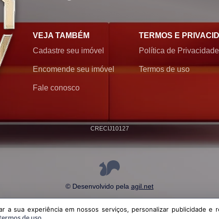
VEJA TAMBÉM
TERMOS E PRIVACI
Cadastre seu imóvel
Política de Privacidade
Encomende seu imóvel
Termos de uso
Fale conosco
CRECI
J10127
© Desenvolvido pela
agil.net
a experiência em nossos serviços, personalizar publicidade e recomendar conteúdo
 a sua experiência em nossos serviços, personalizar publicidade e r
política de privacidade
e
termos de uso
termos de uso
.