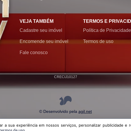
VEJA TAMBÉM
TERMOS E PRIVACI
Cadastre seu imóvel
Política de Privacidade
Encomende seu imóvel
Termos de uso
Fale conosco
CRECI
J10127
© Desenvolvido pela
agil.net
a experiência em nossos serviços, personalizar publicidade e recomendar conteúdo
 a sua experiência em nossos serviços, personalizar publicidade e r
política de privacidade
e
termos de uso
termos de uso
.