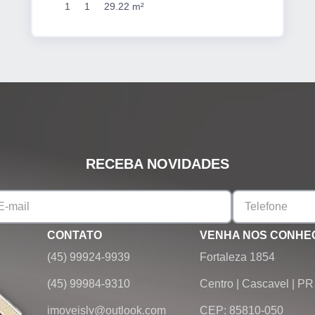
1
1
29.22 m²
RECEBA NOVIDADES
CONTATO
VENHA NOS CONHE
(45) 99924-9939
Fortaleza 1854
(45) 99984-9310
Centro
|
Cascavel
|
PR
imoveislv@outlook.com
CEP: 85810-050