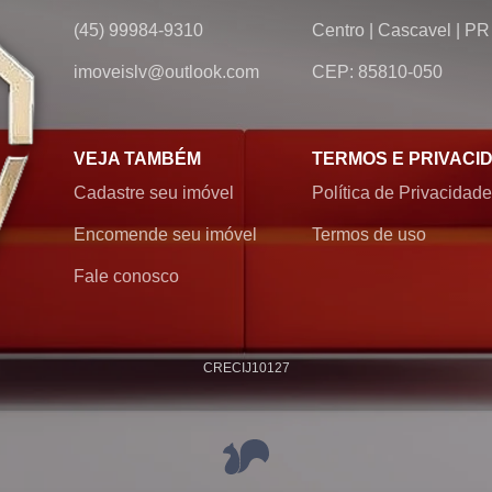
(45) 99984-9310
Centro
|
Cascavel
|
PR
imoveislv@outlook.com
CEP: 85810-050
VEJA TAMBÉM
TERMOS E PRIVACI
Cadastre seu imóvel
Política de Privacidade
Encomende seu imóvel
Termos de uso
Fale conosco
CRECI
J10127