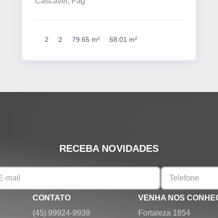
Cascavel, Fag
2
2
79.65 m²
68.01 m²
RECEBA NOVIDADES
CONTATO
VENHA NOS CONHE
(45) 99924-9939
Fortaleza 1854