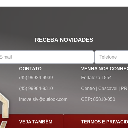
RECEBA NOVIDADES
CONTATO
VENHA NOS CONHE
(45) 99924-9939
Fortaleza 1854
(45) 99984-9310
Centro
|
Cascavel
|
PR
imoveislv@outlook.com
CEP: 85810-050
VEJA TAMBÉM
TERMOS E PRIVACI