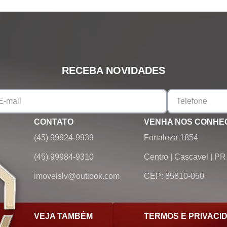
RECEBA NOVIDADES
CONTATO
VENHA NOS CONHE
(45) 99924-9939
Fortaleza 1854
(45) 99984-9310
Centro
|
Cascavel
|
PR
imoveislv@outlook.com
CEP: 85810-050
VEJA TAMBÉM
TERMOS E PRIVACI